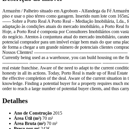
Armazém / Palheiro situado em Agrobom - Alfandega da Fé Armazém c
piso e usar o piso térreo como garagem. Inserido num lote com 165m2, e com
------ Sobre a Porto Real A Porto Real – Mediação Imobiliária, Lda., 
adaptação às condições atuais do mercado imobiliário, a Porto Real fo
Hoje, a Porto Real é composta por Consultores Imobiliários com vasta
do negócio. Atentos à conjuntura atual do mercado imobiliário, cara
potencial comprador para um imóvel exige bem mais do que uma placa 
de forma a chegar a um grande número de potenciais clientes comprado
Nossos Clientes! -------------------------------------------------------
Currently being used as a warehouse, you can build housing on the first 
------------------ -------------------------------------------------- ----
real estate franchise. Aware of the need to adapt to the current conditio
honesty in all its actions. Today, Porto Real is made up of Real Estate
the effective completion of the deal. Aware of the current situation in
knowledge. Finding a potential buyer for a property requires much more 
order to reach a large number of potential buyer clients, and thus car
Detalhes
Ano de Construção
2015
Área Útil (m²)
70 m²
Área Bruta (m²)
70 m²
Preço por m²
242€