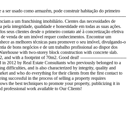
a ser usado como armazém, pode construir habitação do primeiro
---------------------------------------------------------------------------
enciam a um franchising imobiliário. Cientes das necessidades de
a pela integridade, qualidade e honestidade em todas as suas ações.
 seus clientes desde o primeiro contato até à concretização efetiva
sso de venda de um imóvel requer conhecimentos. Encontrar um
nhece as melhores técnicas para promover o seu imóvel, divulgando-o
tia de bons negócios e de um trabalho profissional ao dispor dos
 Fé Warehouse with two-storey block construction with concrete slab.
and with a footprint of 70m2. Good deal! --------------------------------
 created in 2012 by Real Estate Consultants who previously belonged to a
g difficulties, and is also characterized by integrity, quality and
ket and who do everything for their clients from the first contact to
ing successful in the process of selling a property requires
nows the best techniques to promote your property, publicizing it in
nd professional work available to Our Clients!