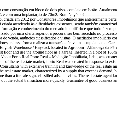
om construção em bloco de dois pisos com laje em betão. Atualmente 
 uma implantação de 70m2. Bom Negócio! -------------------------------------
foi criada em 2012 por Consultores Imobiliários que anteriormente pert
i criada atendendo às dificuldades existentes, sendo também caraterizad
 formação e conhecimento do mercado imobiliário e que tudo fazem pelos
terizado por uma oferta superior á procura, ser bem-sucedido no proce
de venda, anúncios classificados e visitas. O mediador imobiliário co
res, e dessa forma realizar a transação efetiva mais rapidamente. Garan
---------- English Warehouse / Haystack located in Agrobom - Alfandega da
floor and use the ground floor as a garage. Inserted in a plot of 165m2, 
-------------- About Porto Real Porto Real – Mediação Imobiliária, Lda., was
ns of the real estate market, Porto Real was created in response to existin
 Consultants with extensive training and knowledge of the real estate mar
 the real estate market, characterized by a supply that exceeds demand, be
than a for sale sign, classified ads and visits. The real estate agent k
ry out the actual transaction more quickly. Guarantee of good business a